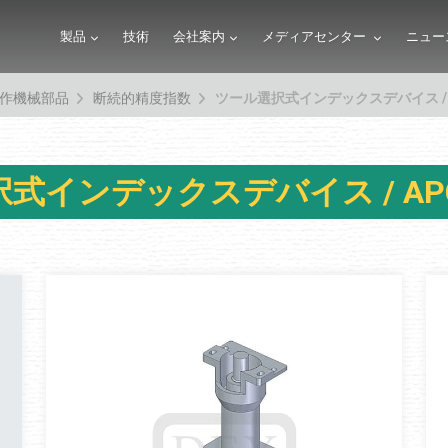
製品
技術
会社案内
メディアセンター
ニュー
作機械部品
断続的精度指数
ツール選択式インデックスデバイス /
式インデックスデバイス / A