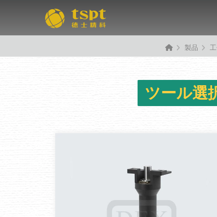
製品
工
ツール選択