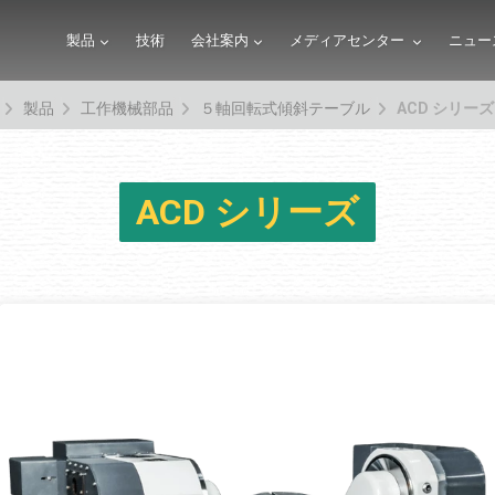
製品
技術
会社案内
メディアセンター
ニュー
製品
工作機械部品
５軸回転式傾斜テーブル
ACD シリーズ
ACD シリーズ