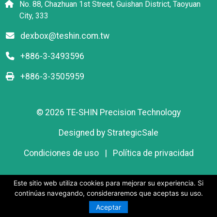
No. 88, Chazhuan 1st Street, Guishan District, Taoyuan
City, 333
dexbox@teshin.com.tw
+886-3-3493596
+886-3-3505959
© 2026 TE-SHIN Precision Technology
Designed by
StrategicSale
Condiciones de uso
|
Política de privacidad
Este sitio web utiliza cookies para mejorar su experiencia. Si
Este sitio web utiliza cookies para mejorar su experiencia. Si
continúas navegando, consideraremos que aceptas su uso.
continúas navegando, consideraremos que aceptas su uso.
Aceptar
Aceptar